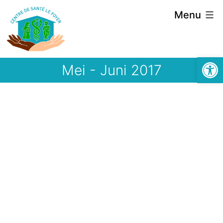
Spring
Menu
naar
de
Open 
inhoud
Mei - Juni 2017