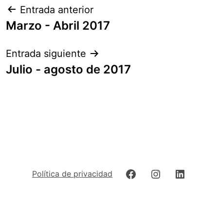
Navegación
Entrada anterior
de
Marzo - Abril 2017
entradas
Entrada siguiente
Julio - agosto de 2017
Facebook
Instagram
LinkedIn
Política de privacidad