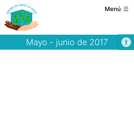
Saltar
Menú
al
contenido
Abrir
Mayo - junio de 2017