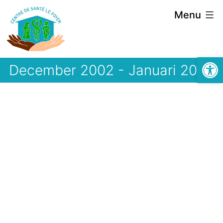
Spring
Menu
naar
de
Open 
inhoud
December 2002 - Januari 2003