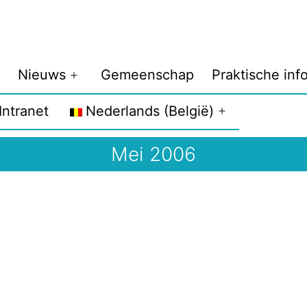
Nieuws
Gemeenschap
Praktische inf
enu
Menu
penen
openen
Intranet
Nederlands (België)
Menu
openen
Mei 2006