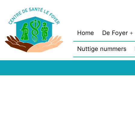
Spring
naar
de
Home
De Foyer
inhoud
M
o
Nuttige nummers