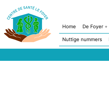
Spring
naar
de
Home
De Foyer
inhoud
M
o
Nuttige nummers