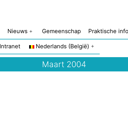
Nieuws
Gemeenschap
Praktische inf
enu
Menu
penen
openen
Intranet
Nederlands (België)
Menu
openen
Maart 2004