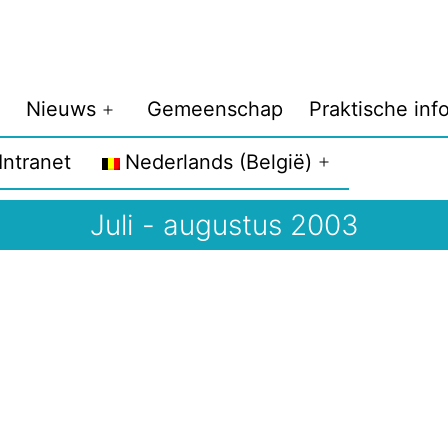
Nieuws
Gemeenschap
Praktische inf
enu
Menu
penen
openen
Intranet
Nederlands (België)
Menu
openen
Juli - augustus 2003