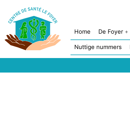
Spring
naar
de
Home
De Foyer
inhoud
M
o
Nuttige nummers