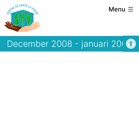
Spring
Menu
naar
de
Open 
inhoud
December 2008 - januari 2009