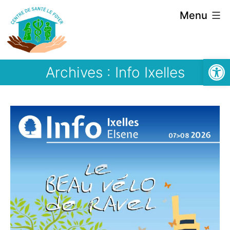
Aller
Menu
au
contenu
Ouvrir la
Archives :
Info Ixelles