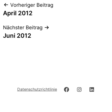
Beitrags-
Vorheriger Beitrag
Navigation
April 2012
Nächster Beitrag
Juni 2012
Facebook
Instagram
LinkedIn
Datenschutzrichtlinie