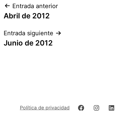
Navegación
Entrada anterior
de
Abril de 2012
entradas
Entrada siguiente
Junio de 2012
Facebook
Instagram
LinkedIn
Política de privacidad