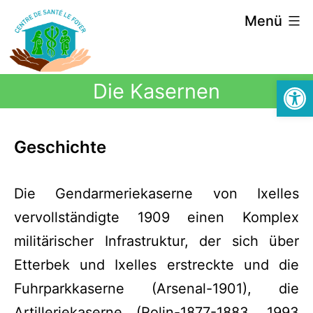
Menü
Symbolle
Die Kasernen
Geschichte
Die Gendarmeriekaserne von Ixelles
vervollständigte 1909 einen Komplex
militärischer Infrastruktur, der sich über
Etterbek und Ixelles erstreckte und die
Fuhrparkkaserne (Arsenal-1901), die
Artilleriekaserne (Rolin-1877-1883, 1993