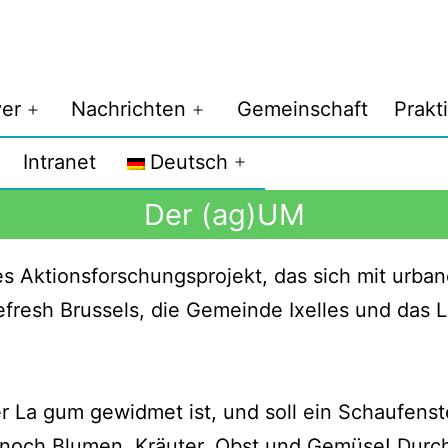
er
Nachrichten
Gemeinschaft
Prakt
Intranet
Deutsch
Der (ag)UM
ves Aktionsforschungsprojekt, das sich mit urba
fresh Brussels, die Gemeinde Ixelles und das L
r La gum gewidmet ist, und soll ein Schaufenst
 noch Blumen, Kräuter, Obst und Gemüse! Durch