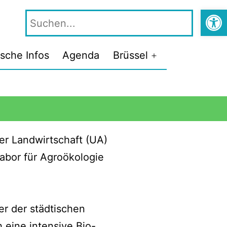
Symbolle
ische Infos
Agenda
Brüssel
ner Landwirtschaft (UA)
abor für Agroökologie
er der städtischen
 eine intensive Bio-