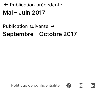
Navigation
Publication précédente
de
Mai – Juin 2017
l’article
Publication suivante
Septembre – Octobre 2017
Facebook
Instagram
Linked
Politique de confidentialité