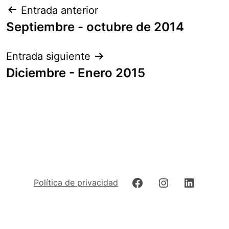
Navegación
Entrada anterior
de
Septiembre - octubre de 2014
entradas
Entrada siguiente
Diciembre - Enero 2015
Facebook
Instagram
LinkedIn
Política de privacidad