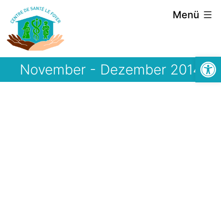
Zum
Menü
Inhalt
springen
Symbolle
November - Dezember 2014