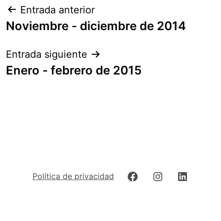
Navegación
Entrada anterior
de
Noviembre - diciembre de 2014
entradas
Entrada siguiente
Enero - febrero de 2015
Facebook
Instagram
LinkedIn
Política de privacidad