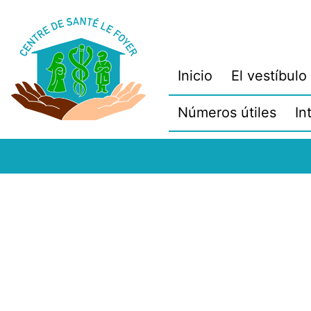
Saltar
al
contenido
Inicio
El vestíbulo
Números útiles
In