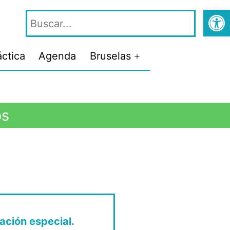
Abrir
áctica
Agenda
Bruselas
os
ación especial.