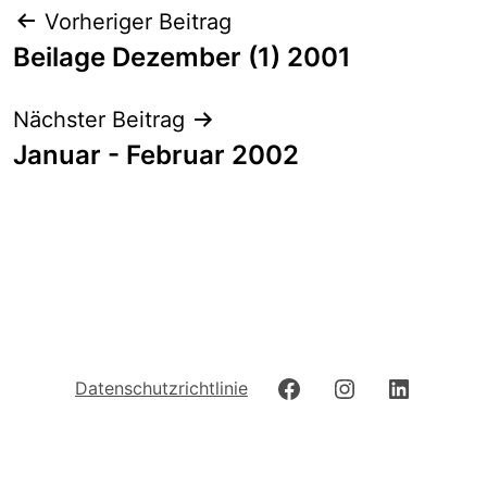
Beitrags-
Vorheriger Beitrag
Navigation
Beilage Dezember (1) 2001
Nächster Beitrag
Januar - Februar 2002
Facebook
Instagram
LinkedIn
Datenschutzrichtlinie