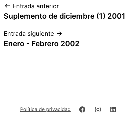
Navegación
Entrada anterior
de
Suplemento de diciembre (1) 2001
entradas
Entrada siguiente
Enero - Febrero 2002
Facebook
Instagram
LinkedIn
Política de privacidad