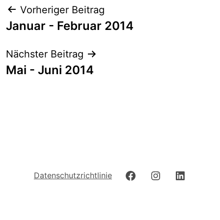
Beitrags-
Vorheriger Beitrag
Navigation
Januar - Februar 2014
Nächster Beitrag
Mai - Juni 2014
Facebook
Instagram
LinkedIn
Datenschutzrichtlinie