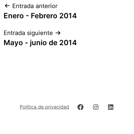
Navegación
Entrada anterior
de
Enero - Febrero 2014
entradas
Entrada siguiente
Mayo - junio de 2014
Facebook
Instagram
LinkedIn
Política de privacidad