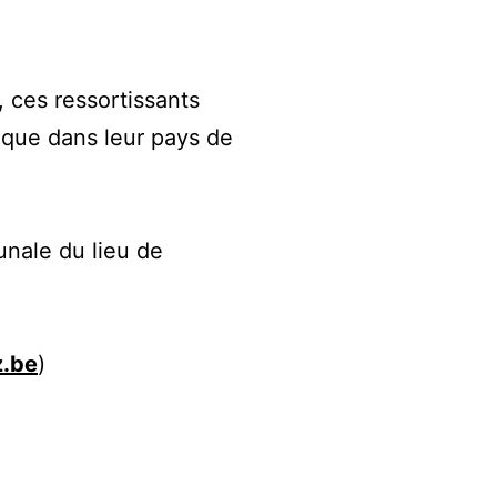
, ces ressortissants
ique dans leur pays de
unale du lieu de
z.be
)