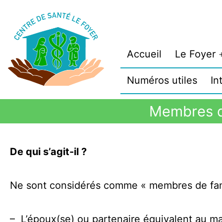
Accueil
Le Foyer
Numéros utiles
In
Membres de
De qui s’agit-il ?
Ne sont considérés comme « membres de famil
– L’époux(se) ou partenaire équivalent au ma