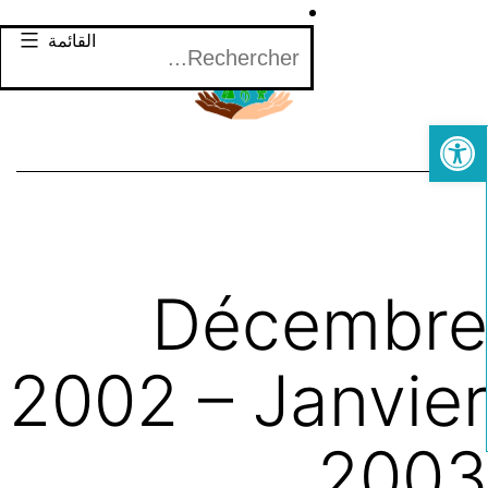
لتخطي
Rechercher
القائمة
لى
لمحتوى
Open toolbar
Décembr
2002 – Janvie
200