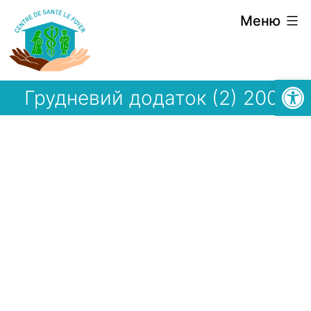
Перейти
Меню
до
вмісту
Відкри
Грудневий додаток (2) 2001