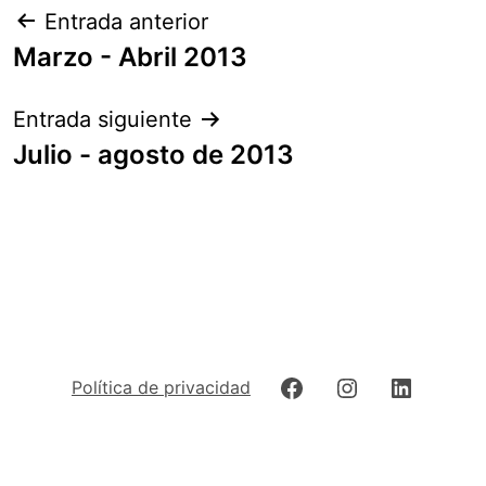
Navegación
Entrada anterior
de
Marzo - Abril 2013
entradas
Entrada siguiente
Julio - agosto de 2013
Facebook
Instagram
LinkedIn
Política de privacidad