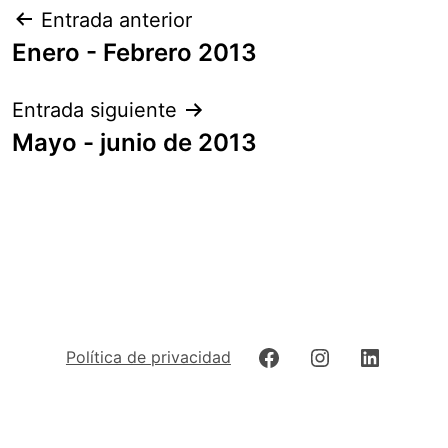
Navegación
Entrada anterior
de
Enero - Febrero 2013
entradas
Entrada siguiente
Mayo - junio de 2013
Facebook
Instagram
LinkedIn
Política de privacidad