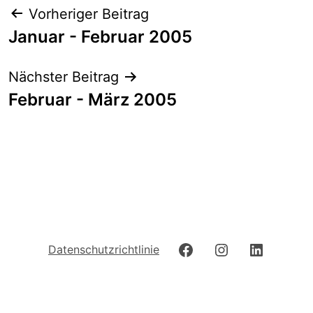
Beitrags-
Vorheriger Beitrag
Navigation
Januar - Februar 2005
Nächster Beitrag
Februar - März 2005
Facebook
Instagram
LinkedIn
Datenschutzrichtlinie