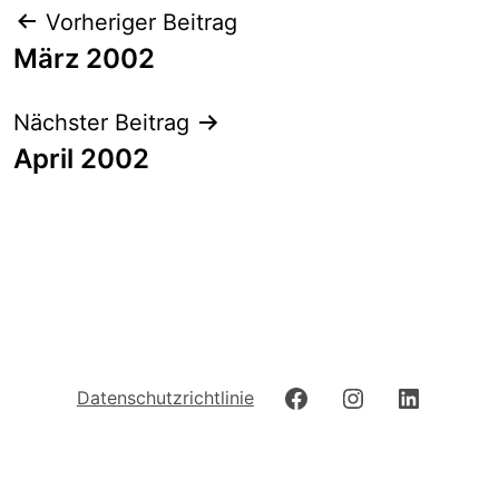
Beitrags-
Vorheriger Beitrag
Navigation
März 2002
Nächster Beitrag
April 2002
Facebook
Instagram
LinkedIn
Datenschutzrichtlinie