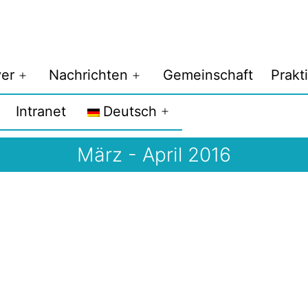
er
Nachrichten
Gemeinschaft
Prakt
Menü
Menü
öffnen
öffnen
Intranet
Deutsch
Menü
öffnen
März - April 2016