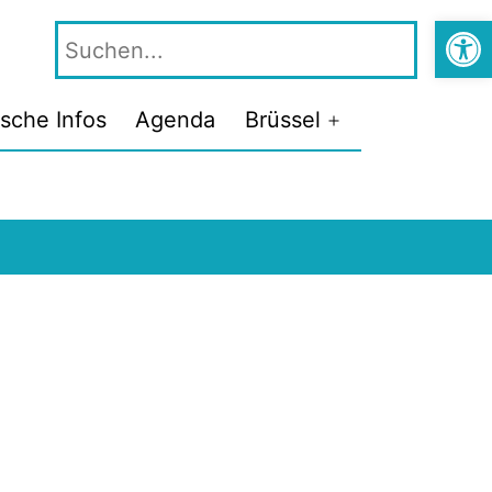
Symbolle
Suche
ische Infos
Agenda
Brüssel
Menü
öffnen