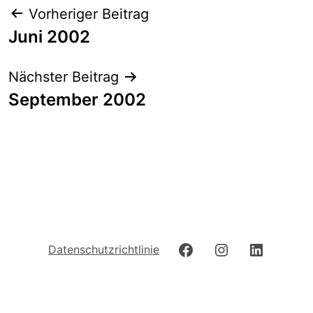
Beitrags-
Vorheriger Beitrag
Navigation
Juni 2002
Nächster Beitrag
September 2002
Facebook
Instagram
LinkedIn
Datenschutzrichtlinie