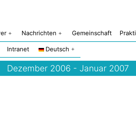
er
Nachrichten
Gemeinschaft
Prakt
Menü
Menü
öffnen
öffnen
Intranet
Deutsch
Menü
öffnen
Dezember 2006 - Januar 2007