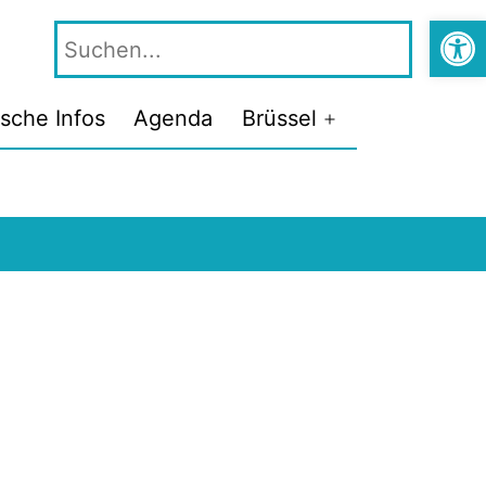
Symbolle
Suche
ische Infos
Agenda
Brüssel
Menü
öffnen