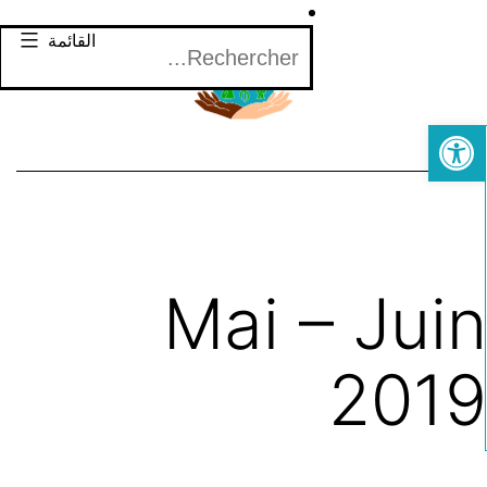
لتخطي
Rechercher
القائمة
لى
لمحتوى
Open toolbar
Mai – Jui
201