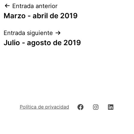
Navegación
Entrada anterior
de
Marzo - abril de 2019
entradas
Entrada siguiente
Julio - agosto de 2019
Facebook
Instagram
LinkedIn
Política de privacidad