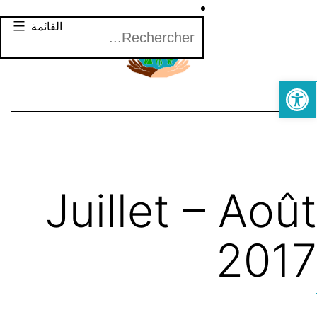
لتخطي
Rechercher
القائمة
لى
لمحتوى
Open toolbar
Juillet – Aoû
201