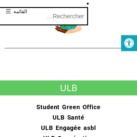
القائمة
Open toolbar
ULB
Student Green Office
ULB Santé
ULB Engagée asbl