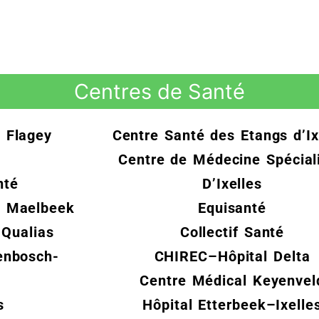
Centres de Santé
 Flagey
Centre Santé des Etangs d’Ix
Centre de Médecine Spécial
nté
D’Ixelles
e Maelbeek
Equisanté
 Qualias
Collectif Santé
enbosch-
CHIREC–Hôpital Delta
Centre Médical Keyenvel
s
Hôpital Etterbeek–Ixelle