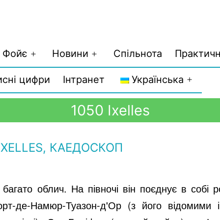
Фойє
Новини
Спільнота
Практичн
исні цифри
Інтранет
Українська
1050 Ixelles
IXELLES, КАЕДОСКОП
 багато облич. На півночі він поєднує в собі 
орт-де-Намюр-Туазон-д'Ор (з його відомими 