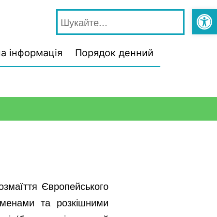
Відкри
а інформація
Порядок денний
розмаїття Європейського
іменами та розкішними