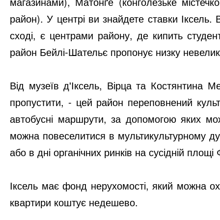
магазинами), Матонґе (конголезьке містечко
район). У центрі ви знайдете ставки Іксель.
сході, є центрами району, де кипить студент
район Бейлі-Шательє пропонує низку невелики
Від музеїв д'Іксель, Вірца та Костянтина М
пропустити, - цей район переповнений куль
автобусні маршрути, за допомогою яких мо
можна повеселитися в мультикультурному дус
або в дні органічних ринків на сусідній площ
Іксель має фонд нерухомості, який можна ох
квартири коштує недешево.