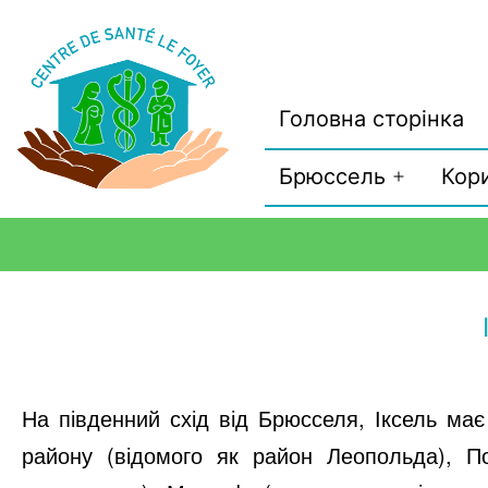
Головна сторінка
Брюссель
Кор
На південний схід від Брюсселя, Іксель має
району (відомого як район Леопольда), П