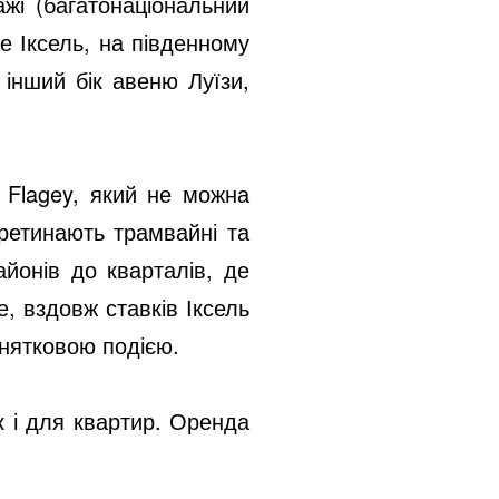
жі (багатонаціональний
е Іксель, на південному
 інший бік авеню Луїзи,
у Flagey, який не можна
ретинають трамвайні та
йонів до кварталів, де
, вздовж ставків Іксель
инятковою подією.
к і для квартир. Оренда