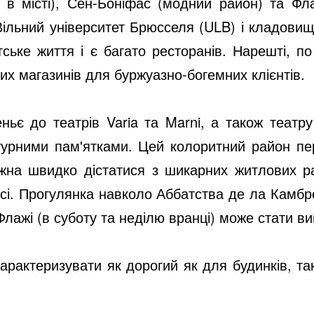
 в місті), Сен-Боніфас (модний район) та Фла
 Вільний університет Брюсселя (ULB) і кладовищ
ське життя і є багато ресторанів. Нарешті, по
х магазинів для буржуазно-богемних клієнтів.
еньє до театрів Varia та Marni, а також театр
турними пам'ятками. Цей колоритний район пе
жна швидко дістатися з шикарних житлових ра
і. Прогулянка навколо Аббатства де ла Камбре
і Флажі (в суботу та неділю вранці) може стати в
арактеризувати як дорогий як для будинків, та