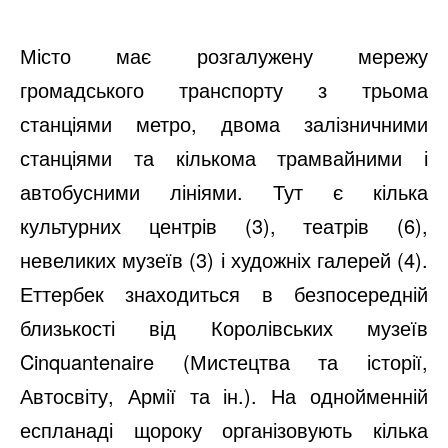
Місто має розгалужену мережу
громадського транспорту з трьома
станціями метро, двома залізничними
станціями та кількома трамвайними і
автобусними лініями. Тут є кілька
культурних центрів (3), театрів (6),
невеликих музеїв (3) і художніх галерей (4).
Еттербек знаходиться в безпосередній
близькості від Королівських музеїв
Cinquantenaire (Мистецтва та історії,
Автосвіту, Армії та ін.). На однойменній
еспланаді щороку організовують кілька