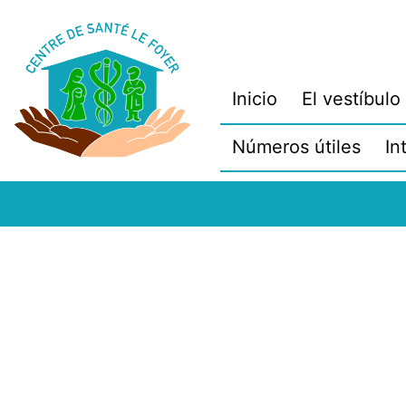
Saltar
al
contenido
Inicio
El vestíbulo
Números útiles
In