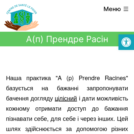
Меню
Відкри
А(п) Прендре Расін
Наша практика "A (p) Prendre Racines"
базується на бажанні запропонувати
бачення догляду
цілісний
і дати можливість
кожному отримати доступ до бажання
пізнавати себе, для себе і через інших. Цей
шлях здійснюється за допомогою різних