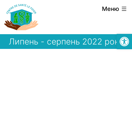
Перейти
Меню
до
вмісту
Відкри
Липень - серпень 2022 року