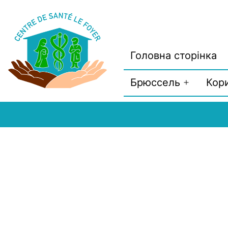
Перейти
до
вмісту
Головна сторінка
Брюссель
Кор
Відкрити
меню