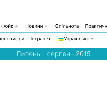
Фойє
Новини
Спільнота
Практичн
Відкрити
Відкрити
меню
меню
исні цифри
Інтранет
Українська
Відкри
меню
Липень - серпень 2015