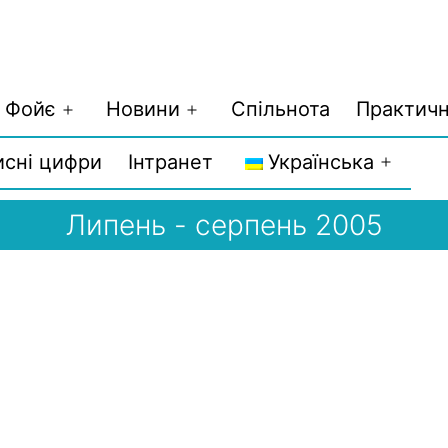
Фойє
Новини
Спільнота
Практичн
Відкрити
Відкрити
меню
меню
исні цифри
Інтранет
Українська
Відкри
меню
Липень - серпень 2005