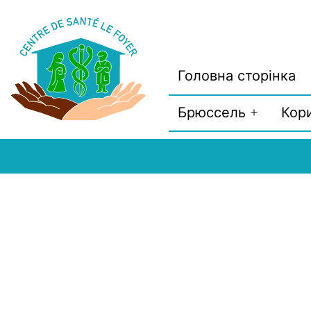
Перейти
до
вмісту
Головна сторінка
Брюссель
Кор
Відкрити
меню