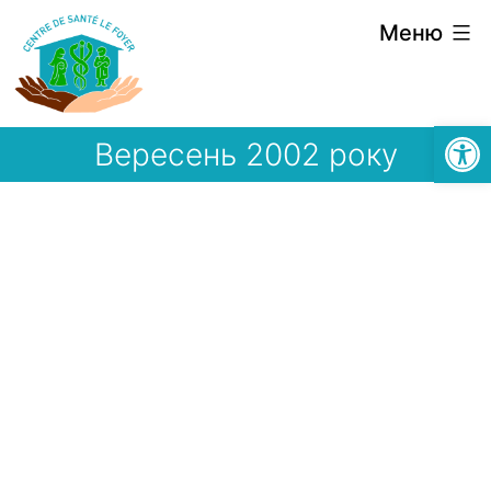
Перейти
Меню
до
вмісту
Відкри
Вересень 2002 року