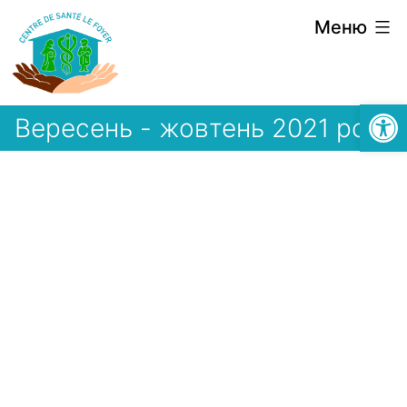
Перейти
Меню
до
вмісту
Відкри
Вересень - жовтень 2021 року