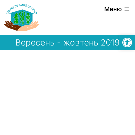
Перейти
Меню
до
вмісту
Відкри
Вересень - жовтень 2019