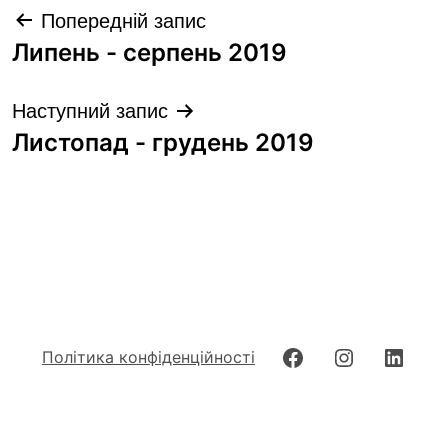
Навігація
Попередній запис
записів
Липень - серпень 2019
Наступний запис
Листопад - грудень 2019
Facebook
Instagram
Linke
Політика конфіденційності