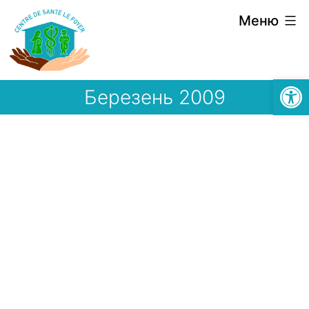
Перейти
Меню
до
вмісту
Відкри
Березень 2009