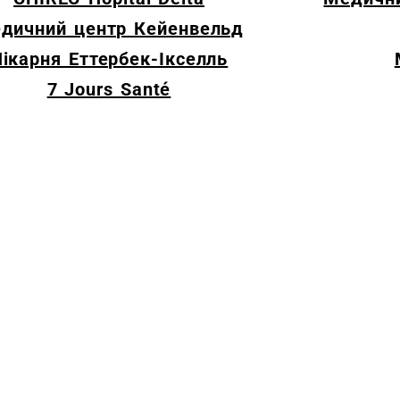
дичний центр Кейенвельд
ікарня Еттербек-Ікселль
7 Jours Santé