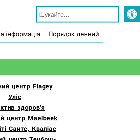
Відкри
а інформація
Порядок денний
ий центр Flagey
Уліс
ктив здоров'я
й центр Maelbeek
ті Санте, Кваліас
й центр Тенбош-