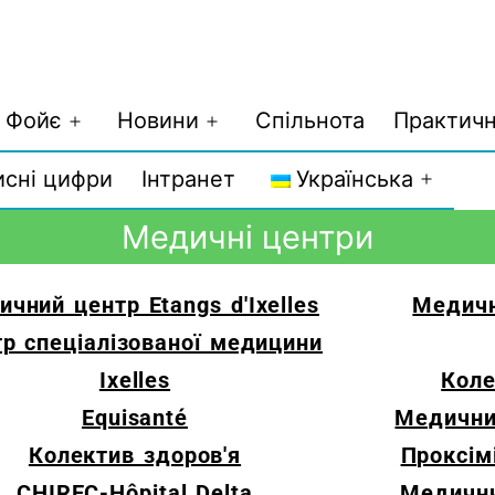
Фойє
Новини
Спільнота
Практичн
исні цифри
Інтранет
Українська
Медичні центри
чний центр Etangs d'Ixelles
Медичн
р спеціалізованої медицини
Ixelles
Коле
Equisanté
Медични
Колектив здоров'я
Проксімі
CHIREC-Hôpital Delta
Медични